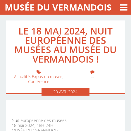
MUSÉE DU VERMANDOIS
LE 18 MAI 2024, NUIT
EUROPÉENNE DES
MUSÉES AU MUSÉE DU
VERMANDOIS !
Actualité
,
Expos du musée
,
…
Conférence
20
AVR.
2024
Nuit européenne des musées
18 mai 2024, 18H-24H
MUSÉE DU VERMANDOIS