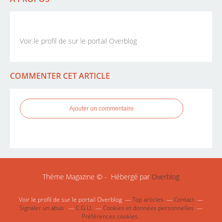
Voir le profil de
sur le portail Overblog
COMMENTER CET ARTICLE
Ajouter un commentaire
Thème Magazine © - Hébergé par
Overblog
Voir le profil de
sur le portail Overblog
Top articles
Contact
Signaler un abus
C.G.U.
Cookies et données personnelles
Préférences cookies