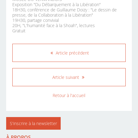
Exposition "Du Débarquement à la Libération"
18H30, conférence de Guillaume Doizy : "Le dessin de
presse, de la Collaboration à la Libération"
19H30, partage convivial
20H, "L'humanité face à la Shoah", lectures
Gratuit
Article précédent
Article suivant
Retour à l'accueil
S'inscrire à la newsletter
À PROPOS