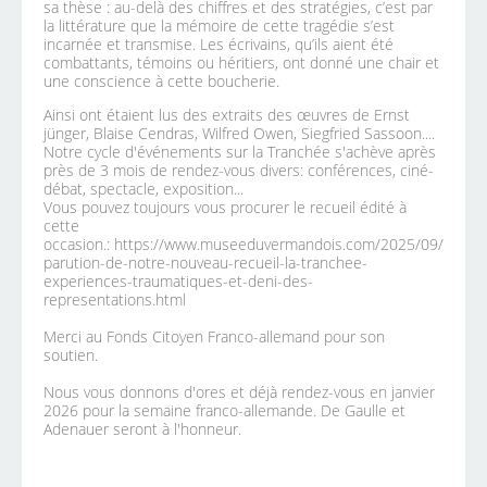
sa thèse : au-delà des chiffres et des stratégies, c’est par
la littérature que la mémoire de cette tragédie s’est
incarnée et transmise. Les écrivains, qu’ils aient été
combattants, témoins ou héritiers, ont donné une chair et
une conscience à cette boucherie.
Ainsi ont étaient lus des extraits des œuvres de Ernst
jünger, Blaise Cendras, Wilfred Owen, Siegfried Sassoon....
Notre cycle d'événements sur la Tranchée s'achève après
près de 3 mois de rendez-vous divers: conférences, ciné-
débat, spectacle, exposition...
Vous pouvez toujours vous procurer le recueil édité à
cette
occasion.: https://www.museeduvermandois.com/2025/09/
parution-de-notre-nouveau-recueil-la-tranchee-
experiences-traumatiques-et-deni-des-
representations.html
Merci au Fonds Citoyen Franco-allemand pour son
soutien.
Nous vous donnons d'ores et déjà rendez-vous en janvier
2026 pour la semaine franco-allemande. De Gaulle et
Adenauer seront à l'honneur.