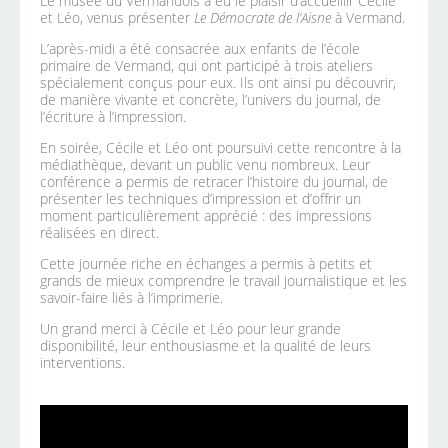
Le musée du Vermandois a eu le plaisir d’accueillir Cécile
et Léo, venus présenter
Le Démocrate de l’Aisne
à Vermand.
L’après-midi a été consacrée aux enfants de l’école
primaire de Vermand, qui ont participé à trois ateliers
spécialement conçus pour eux. Ils ont ainsi pu découvrir,
de manière vivante et concrète, l’univers du journal, de
l’écriture à l’impression.
En soirée, Cécile et Léo ont poursuivi cette rencontre à la
médiathèque, devant un public venu nombreux. Leur
conférence a permis de retracer l’histoire du journal, de
présenter les techniques d’impression et d’offrir un
moment particulièrement apprécié : des impressions
réalisées en direct.
Cette journée riche en échanges a permis à petits et
grands de mieux comprendre le travail journalistique et les
savoir-faire liés à l’imprimerie.
Un grand merci à Cécile et Léo pour leur grande
disponibilité, leur enthousiasme et la qualité de leurs
interventions.