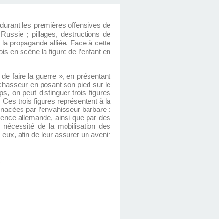
durant les premières offensives de
Russie ; pillages, destructions de
r la propagande alliée. Face à cette
s en scène la figure de l’enfant en
 de faire la guerre », en présentant
 chasseur en posant son pied sur le
, on peut distinguer trois figures
 Ces trois figures représentent à la
enacées par l’envahisseur barbare :
iolence allemande, ainsi que par des
 nécessité de la mobilisation des
r eux, afin de leur assurer un avenir
.