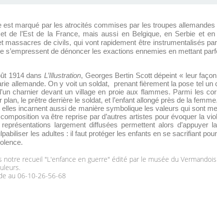
 est marqué par les atrocités commises par les troupes allemandes 
t de l’Est de la France, mais aussi en Belgique, en Serbie et en 
, et massacres de civils, qui vont rapidement être instrumentalisés pa
sse s’empressent de dénoncer les exactions ennemies en mettant parfoi
août 1914 dans
L’Illustration
, Georges Bertin Scott dépeint « leur façon
barie allemande. On y voit un soldat, prenant fièrement la pose tel un
un charnier devant un village en proie aux flammes. Parmi les corps
lan, le prêtre derrière le soldat, et l’enfant allongé près de la femme.
is elles incarnent aussi de manière symbolique les valeurs qui sont m
ette composition va être reprise par d’autres artistes pour évoquer la v
 représentations largement diffusées permettent alors d’appuyer la
pabiliser les adultes : il faut protéger les enfants en se sacrifiant pou
iolence.
ans notre recueil "L'enfance en guerre" édité par le musée du Vermandois
uleurs.
de au 06-10-26-56-68