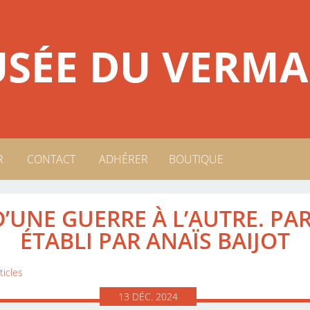
SÉE DU VERMA
R
CONTACT
ADHÉRER
BOUTIQUE
USÉE
D’UNE GUERRE À L’AUTRE. P
ÉTABLI PAR ANAÏS BAIJOT
ticles
13
DÉC.
2024